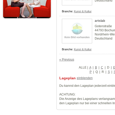
Deutschland
Branche:
Kunst & Kultur
artslab
Gotenstraße
44793 Bochu
Nordrhein-Wes
Deutschland
Branche:
Kunst & Kultur
« Previous
ALLE
|
A
|
B
|
C
|
D
|
P
|
Q
|
R
|
S
|
Lageplan
einblenden
Du kannst den Lageplan jederzeit einb
ACHTUNG:
Die Anzeige des Lageplans verlangsamt
den Lageplan nur bei einer schnellen I