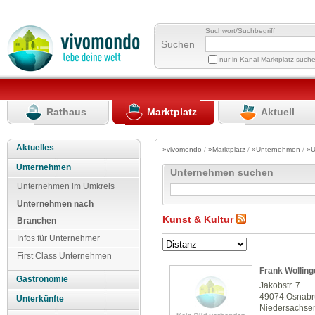
Suchwort/Suchbegriff
Suchen
nur in Kanal Marktplatz such
Rathaus
Marktplatz
Aktuell
Aktuelles
»vivomondo
/
»Marktplatz
/
»Unternehmen
/
»U
Unternehmen
Unternehmen suchen
Unternehmen im Umkreis
Unternehmen nach
Kunst & Kultur
Branchen
Infos für Unternehmer
First Class Unternehmen
Frank Wolling
Gastronomie
Jakobstr. 7
49074 Osnabr
Unterkünfte
Niedersachse