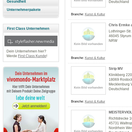
Gesundheit
Deutschland
Unternehmerpakete
Branche:
Kunst & Kultur
Chris Ermke a
First Class Unternehmen
Lothringer-Str
46045 Styrum
NRW
Dein Unternehmen hier?
Werde
First Class Kunde
!
Branche:
Kunst & Kultur
Strip MV
Klinikberg 22
18069 Rostoc
Mecklenburg 
Deutschland
Branche:
Kunst & Kultur
MEISTERVIOL
Richtstrecke 1
45731 Waltro
Nordrhein Wes