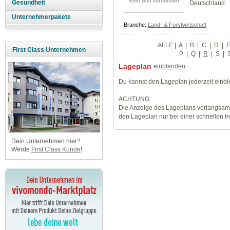
Gesundheit
Deutschland
Unternehmerpakete
Branche:
Land- & Forstwirtschaft
ALLE
|
A
|
B
|
C
|
D
|
First Class Unternehmen
P
|
Q
|
R
|
S
|
Lageplan
einblenden
Du kannst den Lageplan jederzeit einb
ACHTUNG:
Die Anzeige des Lageplans verlangsamt
den Lageplan nur bei einer schnellen I
Dein Unternehmen hier?
Werde
First Class Kunde
!