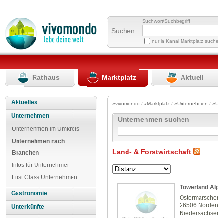
Suchwort/Suchbegriff
Suchen
nur in Kanal Marktplatz such
Rathaus
Marktplatz
Aktuell
Aktuelles
»vivomondo
/
»Marktplatz
/
»Unternehmen
/
»U
Unternehmen
Unternehmen suchen
Unternehmen im Umkreis
Unternehmen nach
Land- & Forstwirtschaft
Branchen
Infos für Unternehmer
First Class Unternehmen
Töwerland Al
Gastronomie
Ostermarscher
26506 Norden
Unterkünfte
Niedersachse