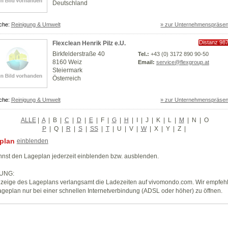
Deutschland
che:
Reinigung & Umwelt
» zur Unternehmenspräsen
Distanz 98
Flexclean Henrik Pilz e.U.
km
Birkfelderstraße 40
Tel.:
+43 (0) 3172 890 90-50
8160 Weiz
Email:
service@flexgroup.at
Steiermark
Österreich
che:
Reinigung & Umwelt
» zur Unternehmenspräsen
ALLE
|
A
|
B
|
C
|
D
|
E
|
F
|
G
|
H
|
I
|
J
|
K
|
L
|
M
|
N
|
O
P
|
Q
|
R
|
S
|
SS
|
T
|
U
|
V
|
W
|
X
|
Y
|
Z
|
plan
einblenden
nst den Lageplan jederzeit einblenden bzw. ausblenden.
UNG:
zeige des Lageplans verlangsamt die Ladezeiten auf vivomondo.com. Wir empfeh
geplan nur bei einer schnellen Internetverbindung (ADSL oder höher) zu öffnen.