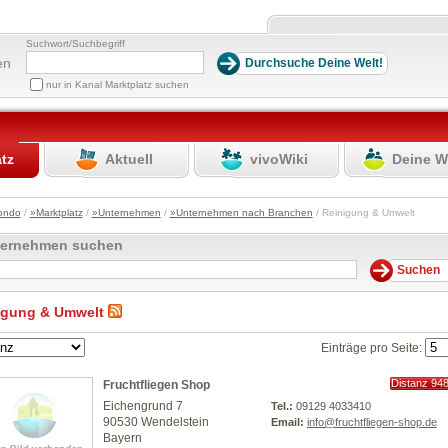
Suchwort/Suchbegriff
en
nur in Kanal Marktplatz suchen
atz
Aktuell
vivoWiki
Deine W
ondo
/
»Marktplatz
/
»Unternehmen
/
»Unternehmen nach Branchen
/ Reinigung & Umwelt
ternehmen suchen
igung & Umwelt
Einträge pro Seite:
Distanz 94
Fruchtfliegen Shop
km
Eichengrund 7
Tel.:
09129 4033410
90530 Wendelstein
Email:
info@fruchtfliegen-shop.de
Bayern