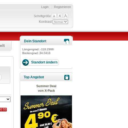
Login
Registrieren
Schriftgröße
Kontrast
Dein Standort
elt
Längengrad:
-118.2988
Breitengrad:
34.0416
Top Angebot
Summer Deal
von X-Pack
80.55