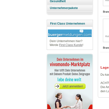
Gesundheit
Unternehmerpakete
Bran
First Class Unternehmen
Dein Unternehmen hier?
Werde
First Class Kunde
!
Bran
Lage
Du kan
ACHT
Die An
den La