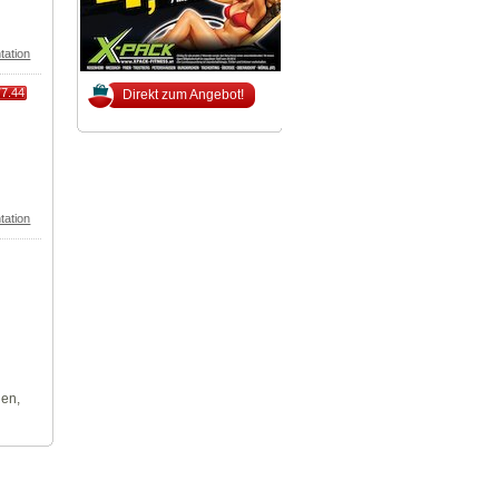
tation
77.44
Direkt zum Angebot!
tation
len,