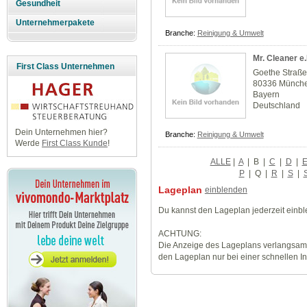
Gesundheit
Unternehmerpakete
Branche:
Reinigung & Umwelt
Mr. Cleaner e.
First Class Unternehmen
Goethe Straße
80336 Münch
Bayern
Deutschland
Dein Unternehmen hier?
Branche:
Reinigung & Umwelt
Werde
First Class Kunde
!
ALLE
|
A
|
B
|
C
|
D
|
P
|
Q
|
R
|
S
|
Lageplan
einblenden
Du kannst den Lageplan jederzeit einb
ACHTUNG:
Die Anzeige des Lageplans verlangsamt
den Lageplan nur bei einer schnellen I