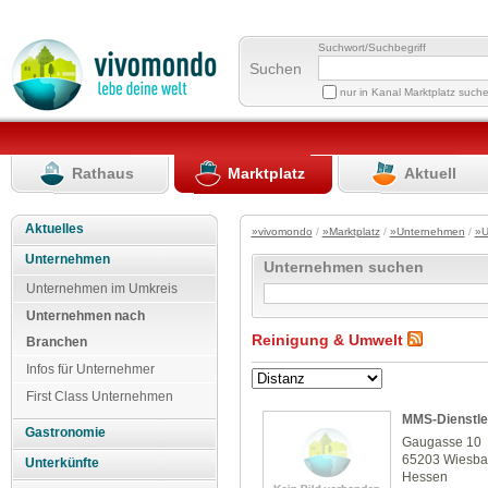
Suchwort/Suchbegriff
Suchen
nur in Kanal Marktplatz such
Rathaus
Marktplatz
Aktuell
Aktuelles
»vivomondo
/
»Marktplatz
/
»Unternehmen
/
»U
Unternehmen
Unternehmen suchen
Unternehmen im Umkreis
Unternehmen nach
Reinigung & Umwelt
Branchen
Infos für Unternehmer
First Class Unternehmen
MMS-Dienstl
Gastronomie
Gaugasse 10
65203 Wiesb
Unterkünfte
Hessen