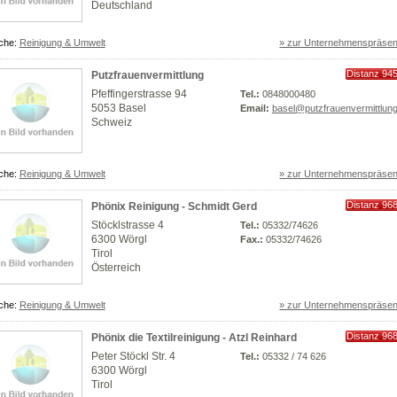
Deutschland
che:
Reinigung & Umwelt
» zur Unternehmenspräsen
Distanz 94
Putzfrauenvermittlung
km
Pfeffingerstrasse 94
Tel.:
0848000480
5053 Basel
Email:
basel@putzfrauenvermittlun
Schweiz
che:
Reinigung & Umwelt
» zur Unternehmenspräsen
Distanz 96
Phönix Reinigung - Schmidt Gerd
km
Stöcklstrasse 4
Tel.:
05332/74626
6300 Wörgl
Fax.:
05332/74626
Tirol
Österreich
che:
Reinigung & Umwelt
» zur Unternehmenspräsen
Distanz 96
Phönix die Textilreinigung - Atzl Reinhard
km
Peter Stöckl Str. 4
Tel.:
05332 / 74 626
6300 Wörgl
Tirol