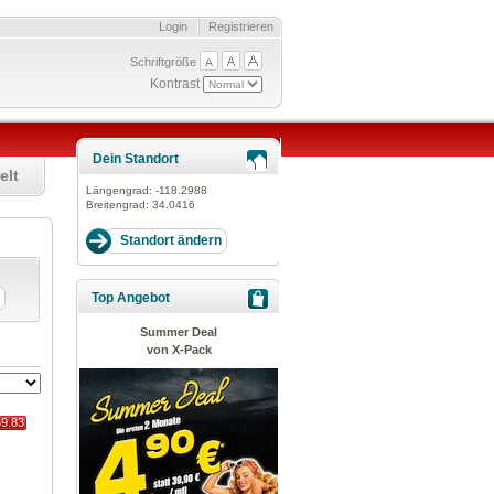
Login
Registrieren
Schriftgröße
Kontrast
Dein Standort
elt
Längengrad:
-118.2988
Breitengrad:
34.0416
Top Angebot
Summer Deal
von X-Pack
69.83