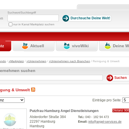
Suchwort/Suchbegriff
en
nur in Kanal Marktplatz suchen
atz
Aktuell
vivoWiki
Deine W
ondo
/
»Marktplatz
/
»Unternehmen
/
»Unternehmen nach Branchen
/ Reinigung & Umwelt
ternehmen suchen
igung & Umwelt
Einträge pro Seite:
Distanz 90
Putzfrau Hamburg Angel Dienstleistungen
km
Alsterdorfer Straße 384
Tel.:
040 - 182 94 473
22297 Hamburg
Email:
info@angel-services.de
Hamburg