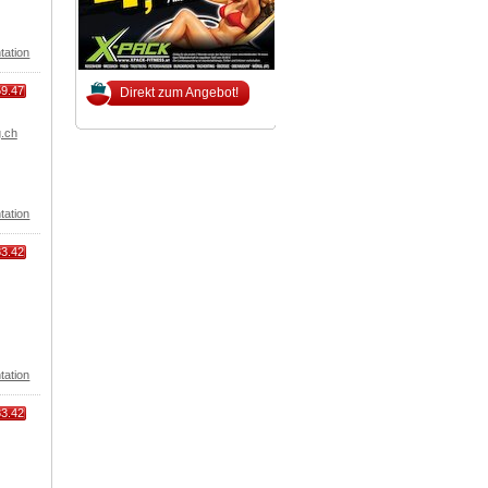
tation
59.47
Direkt zum Angebot!
g.ch
tation
83.42
tation
83.42