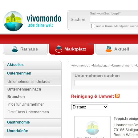
Suchwort/Suchbegriff
Suchen
nur in Kanal Marktplatz such
Rathaus
Marktplatz
Aktuell
Aktuelles
»vivomondo
/
»Marktplatz
/
»Unternehmen
/
»U
Unternehmen
Unternehmen suchen
Unternehmen im Umkreis
Unternehmen nach
Reinigung & Umwelt
Branchen
Infos für Unternehmer
First Class Unternehmen
Teppichreinig
Gastronomie
Libanonstraße
70186 Stuttgar
Unterkünfte
Baden-Württe