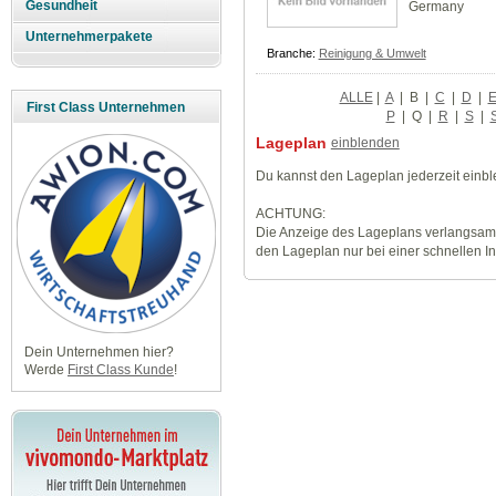
Gesundheit
Germany
Unternehmerpakete
Branche:
Reinigung & Umwelt
ALLE
|
A
|
B
|
C
|
D
|
First Class Unternehmen
P
|
Q
|
R
|
S
|
Lageplan
einblenden
Du kannst den Lageplan jederzeit einb
ACHTUNG:
Die Anzeige des Lageplans verlangsamt
den Lageplan nur bei einer schnellen I
Dein Unternehmen hier?
Werde
First Class Kunde
!