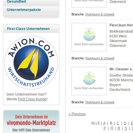
Gesundheit
Österreich
Unternehmerpakete
Branche:
Reinigung & Umwelt
Flexclean Henr
First Class Unternehmen
Birkfelderstra
8160 Weiz
Steiermark
Österreich
Branche:
Reinigung & Umwelt
Mr. Cleaner e.
Goethe Straße
80336 Münch
Bayern
Deutschland
Dein Unternehmen hier?
Werde
First Class Kunde
!
Branche:
Reinigung & Umwelt
« Previous
ALLE
|
A
|
B
|
C
|
D
|
P
|
Q
|
R
|
S
|