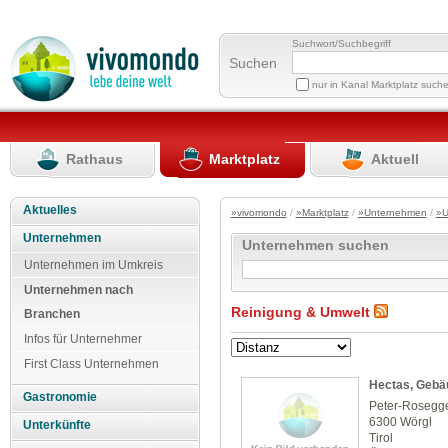
Suchwort/Suchbegriff
Suchen
nur in Kanal Marktplatz such
Rathaus
Marktplatz
Aktuell
Aktuelles
»vivomondo
/
»Marktplatz
/
»Unternehmen
/
»U
Unternehmen
Unternehmen suchen
Unternehmen im Umkreis
Unternehmen nach
Reinigung & Umwelt
Branchen
Infos für Unternehmer
First Class Unternehmen
Hectas, Gebä
Gastronomie
Peter-Rosegge
6300 Wörgl
Unterkünfte
Tirol