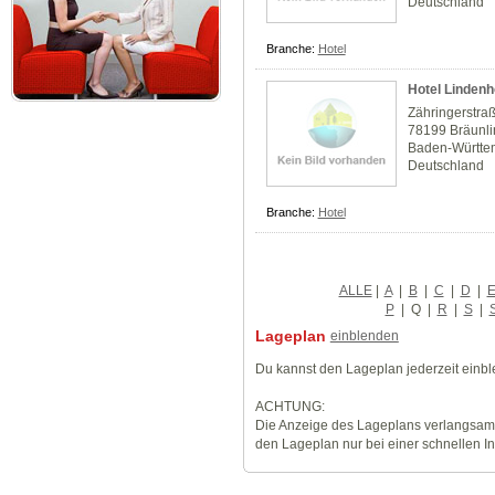
Deutschland
Branche:
Hotel
Hotel Lindenh
Zähringerstra
78199 Bräunl
Baden-Württe
Deutschland
Branche:
Hotel
ALLE
|
A
|
B
|
C
|
D
|
P
|
Q
|
R
|
S
|
Lageplan
einblenden
Du kannst den Lageplan jederzeit einb
ACHTUNG:
Die Anzeige des Lageplans verlangsamt
den Lageplan nur bei einer schnellen I