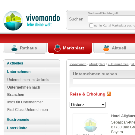
Suchwort/Suchbegriff
Suchen
nur in Kanal Marktplatz such
Rathaus
Marktplatz
Aktuell
Aktuelles
»vivomondo
/
»Marktplatz
/
»Unternehmen
/
»U
Unternehmen
Unternehmen suchen
Unternehmen im Umkreis
Unternehmen nach
Reise & Erholung
Branchen
Infos für Unternehmer
First Class Unternehmen
Hotel Allgäuer
Gastronomie
Sebastian-Kne
87730 Bad G
Unterkünfte
Bayern