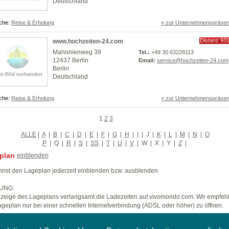
Deutschland
che:
Reise & Erholung
» zur Unternehmenspräsen
Distanz 93
www.hochzeiten-24.com
km
Mahonienweg 39
Tel.:
+49 30 63228113
12437 Berlin
Email:
service@hochzeiten-24.com
Berlin
Deutschland
che:
Reise & Erholung
» zur Unternehmenspräsen
1
2
3
ALLE
|
A
|
B
|
C
|
D
|
E
|
F
|
G
|
H
|
I
|
J
|
K
|
L
|
M
|
N
|
O
P
|
Q
|
R
|
S
|
SS
|
T
|
U
|
V
|
W
|
X
|
Y
|
Z
|
plan
einblenden
nst den Lageplan jederzeit einblenden bzw. ausblenden.
UNG:
zeige des Lageplans verlangsamt die Ladezeiten auf vivomondo.com. Wir empfeh
geplan nur bei einer schnellen Internetverbindung (ADSL oder höher) zu öffnen.