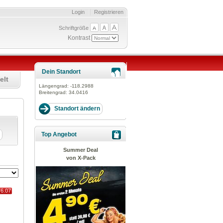
Login
Registrieren
Schriftgröße
Kontrast
Dein Standort
elt
Längengrad:
-118.2988
Breitengrad:
34.0416
Top Angebot
Summer Deal
von X-Pack
76.07