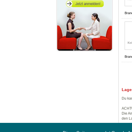
Bran
Bran
Lage
Du kan
ACHT
Die An
den La