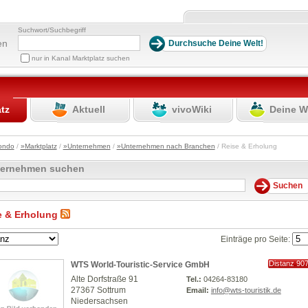
Suchwort/Suchbegriff
en
nur in Kanal Marktplatz suchen
atz
Aktuell
vivoWiki
Deine W
ondo
/
»Marktplatz
/
»Unternehmen
/
»Unternehmen nach Branchen
/ Reise & Erholung
ternehmen suchen
e & Erholung
Einträge pro Seite:
Distanz 90
WTS World-Touristic-Service GmbH
km
Alte Dorfstraße 91
Tel.:
04264-83180
27367 Sottrum
Email:
info@wts-touristik.de
Niedersachsen