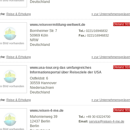
Deutschland
che:
Reise & Erholung
» zur Unternehmenspräsen
Distanz 91
www.reisevermittlung-weltweit.de
km
Bornheimer Str. 7
Tel.:
0221/16946832
50969 Köln
Fax.:
0221/16946832
NRW
Deutschland
che:
Reise & Erholung
» zur Unternehmenspräsen
Distanz 91
www.usa-tour.org das umfangreiches
km
Informationsportal über Reiseziele der USA
Ostfeldstr. 6
30559 Hannover
Niedersachsen
Deutschland
che:
Reise & Erholung
» zur Unternehmenspräsen
Distanz 93
www.reisen-4-me.de
km
Mahonienweg 39
Tel.:
+49 30 63224700
12437 Berlin
Email:
service@reisen-4-me.de
Berlin