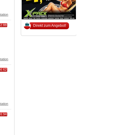
tation
52.88
Direkt zum Angebot!
tation
66.62
tation
16.94