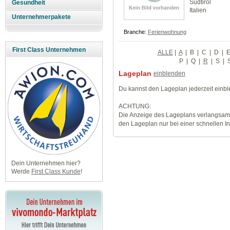
Südtirol
Gesundheit
Italien
Unternehmerpakete
Branche:
Ferienwohnung
First Class Unternehmen
ALLE
|
A
|
B
|
C
|
D
|
P
|
Q
|
R
|
S
|
Lageplan
einblenden
Du kannst den Lageplan jederzeit einb
ACHTUNG:
Die Anzeige des Lageplans verlangsamt
den Lageplan nur bei einer schnellen I
Dein Unternehmen hier?
Werde
First Class Kunde
!