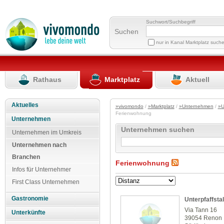
Suchwort/Suchbegriff
Suchen
nur in Kanal Marktplatz such
Rathaus
Marktplatz
Aktuell
Aktuelles
»vivomondo
/
»Marktplatz
/
»Unternehmen
/
»U
Ferienwohnung
Unternehmen
Unternehmen suchen
Unternehmen im Umkreis
Unternehmen nach
Branchen
Ferienwohnung
Infos für Unternehmer
First Class Unternehmen
Gastronomie
Unterpfaffstal
Via Tann 16
Unterkünfte
39054 Renon