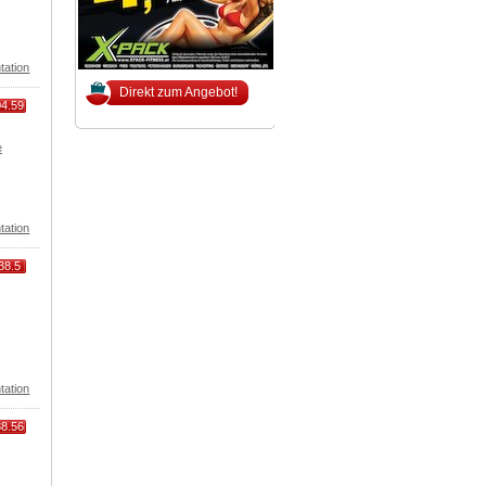
tation
Direkt zum Angebot!
04.59
e
tation
38.5
tation
38.56