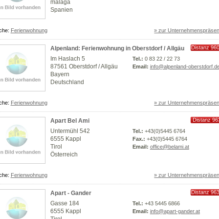
malaga
Spanien
che:
Ferienwohnung
» zur Unternehmenspräsen
Distanz 96
Alpenland: Ferienwohnung in Oberstdorf / Allgäu
km
Im Haslach 5
Tel.:
0 83 22 / 22 73
87561 Oberstdorf / Allgäu
Email:
info@alpenland-oberstdorf.d
Bayern
Deutschland
che:
Ferienwohnung
» zur Unternehmenspräsen
Distanz 96
Apart Bel Ami
km
Untermühl 542
Tel.:
+43(0)5445 6764
6555 Kappl
Fax.:
+43(0)5445 6764
Tirol
Email:
office@belami.at
Österreich
che:
Ferienwohnung
» zur Unternehmenspräsen
Distanz 96
Apart - Gander
km
Gasse 184
Tel.:
+43 5445 6866
6555 Kappl
Email:
info@apart-gander.at