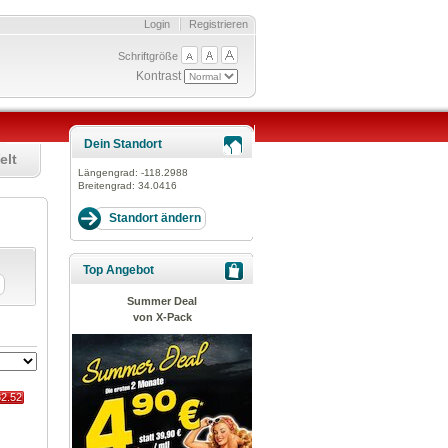
Login
Registrieren
Schriftgröße
Kontrast
Dein Standort
elt
Längengrad:
-118.2988
Breitengrad:
34.0416
Top Angebot
Summer Deal
von X-Pack
82.52