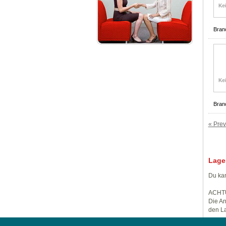
Bran
Bran
« Prev
Lage
Du kan
ACHT
Die An
den La