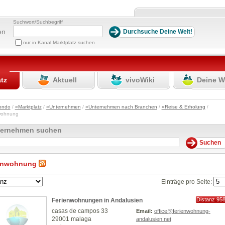
Suchwort/Suchbegriff
en
nur in Kanal Marktplatz suchen
atz
Aktuell
vivoWiki
Deine W
ondo
/
»Marktplatz
/
»Unternehmen
/
»Unternehmen nach Branchen
/
»Reise & Erholung
/
nwohnung
ternehmen suchen
enwohnung
Einträge pro Seite:
Distanz 95
Ferienwohnungen in Andalusien
km
casas de campos 33
Email:
office@ferienwohnung-
29001 malaga
andalusien.net