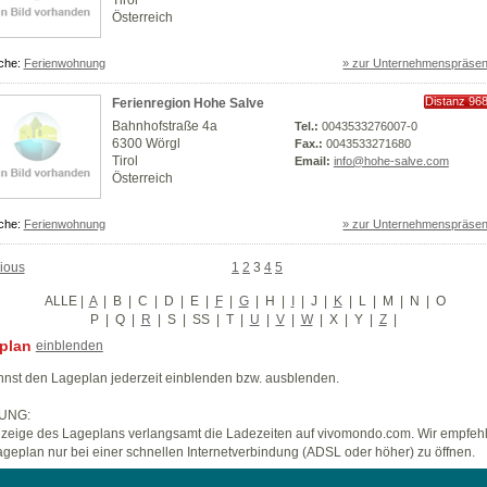
Tirol
Österreich
che:
Ferienwohnung
» zur Unternehmenspräsen
Distanz 96
Ferienregion Hohe Salve
km
Bahnhofstraße 4a
Tel.:
0043533276007-0
6300 Wörgl
Fax.:
0043533271680
Tirol
Email:
info@hohe-salve.com
Österreich
che:
Ferienwohnung
» zur Unternehmenspräsen
ious
1
2
3
4
5
ALLE
|
A
|
B
|
C
|
D
|
E
|
F
|
G
|
H
|
I
|
J
|
K
|
L
|
M
|
N
|
O
P
|
Q
|
R
|
S
|
SS
|
T
|
U
|
V
|
W
|
X
|
Y
|
Z
|
plan
einblenden
nst den Lageplan jederzeit einblenden bzw. ausblenden.
UNG:
zeige des Lageplans verlangsamt die Ladezeiten auf vivomondo.com. Wir empfeh
geplan nur bei einer schnellen Internetverbindung (ADSL oder höher) zu öffnen.