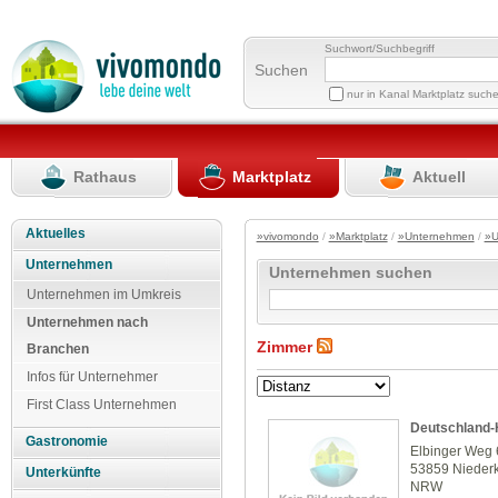
Suchwort/Suchbegriff
Suchen
nur in Kanal Marktplatz such
Rathaus
Marktplatz
Aktuell
Aktuelles
»vivomondo
/
»Marktplatz
/
»Unternehmen
/
»U
Unternehmen
Unternehmen suchen
Unternehmen im Umkreis
Unternehmen nach
Zimmer
Branchen
Infos für Unternehmer
First Class Unternehmen
Deutschland-
Gastronomie
Elbinger Weg 
53859 Nieder
Unterkünfte
NRW