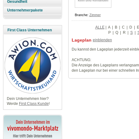
Gesundheit
Unternehmerpakete
Branche:
Zimmer
ALLE
|
A
|
B
|
C
|
D
|
First Class Unternehmen
P
|
Q
|
R
|
S
|
Lageplan
einblenden
Du kannst den Lageplan jederzeit einb
ACHTUNG:
Die Anzeige des Lageplans verlangsamt
den Lageplan nur bei einer schnellen I
Dein Unternehmen hier?
Werde
First Class Kunde
!