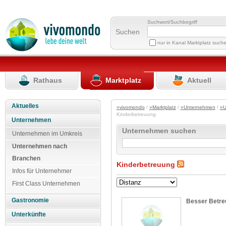
Suchwort/Suchbegriff
Suchen
nur in Kanal Marktplatz such
Rathaus
Marktplatz
Aktuell
Aktuelles
»vivomondo
/
»Marktplatz
/
»Unternehmen
/
»U
Kinderbetreuung
Unternehmen
Unternehmen suchen
Unternehmen im Umkreis
Unternehmen nach
Branchen
Kinderbetreuung
Infos für Unternehmer
First Class Unternehmen
Gastronomie
Besser Betr
Unterkünfte