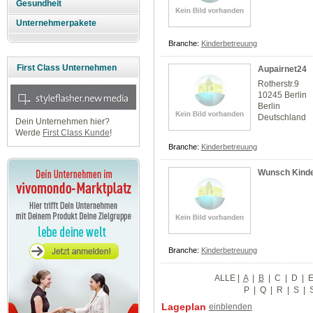
Gesundheit
Unternehmerpakete
Branche:
Kinderbetreuung
First Class Unternehmen
Aupairnet24
Rotherstr.9
10245 Berlin
Berlin
Deutschland
Dein Unternehmen hier?
Werde
First Class Kunde
!
Branche:
Kinderbetreuung
Wunsch Kind
Branche:
Kinderbetreuung
ALLE
|
A
|
B
|
C
|
D
|
P
|
Q
|
R
|
S
|
Lageplan
einblenden