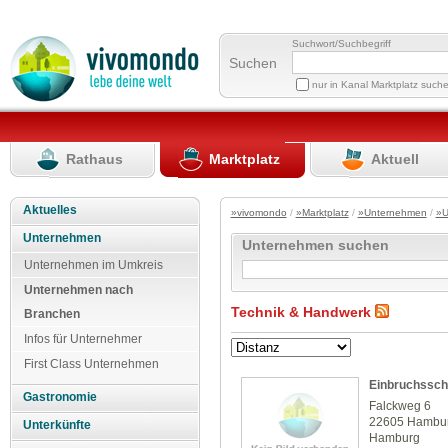
Suchwort/Suchbegriff
Suchen
nur in Kanal Marktplatz such
Rathaus
Marktplatz
Aktuell
Aktuelles
»vivomondo
/
»Marktplatz
/
»Unternehmen
/
»U
Unternehmen
Unternehmen suchen
Unternehmen im Umkreis
Unternehmen nach
Technik & Handwerk
Branchen
Infos für Unternehmer
First Class Unternehmen
Einbruchssch
Gastronomie
Falckweg 6
22605 Hambu
Unterkünfte
Hamburg