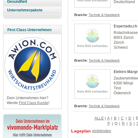
Gesundheit
Deutschland
Unternehmerpakete
Branche:
Technik & Handwerk
Expertado.ch
First Class Unternehmen
Rotachstrasse
8003 Zürich
Zürich
Schweiz
Branche:
Technik & Handwerk
Elektro Marg
Zauberwinklw
6300 Wörgl
Tirol
Österreich
Dein Unternehmen hier?
Werde
First Class Kunde
!
Branche:
Technik & Handwerk
ALLE
|
A
|
B
|
C
|
D
|
P
|
Q
|
R
|
S
|
Lageplan
einblenden