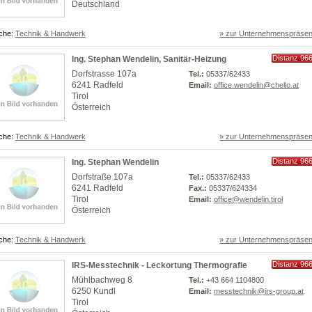
Deutschland
che:
Technik & Handwerk
» zur Unternehmenspräsen
Distanz 96
Ing. Stephan Wendelin, Sanitär-Heizung
km
Dorfstrasse 107a
Tel.:
05337/62433
6241 Radfeld
Email:
office.wendelin@chello.at
Tirol
Österreich
che:
Technik & Handwerk
» zur Unternehmenspräsen
Distanz 96
Ing. Stephan Wendelin
km
Dorfstraße 107a
Tel.:
05337/62433
6241 Radfeld
Fax.:
05337/624334
Tirol
Email:
office@wendelin.tirol
Österreich
che:
Technik & Handwerk
» zur Unternehmenspräsen
Distanz 96
IRS-Messtechnik - Leckortung Thermografie
km
Mühlbachweg 8
Tel.:
+43 664 1104800
6250 Kundl
Email:
messtechnik@irs-group.at
Tirol