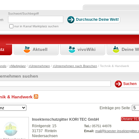
Suchwort/Suchbegriff
en
nur in Kanal Marktplatz suchen
atz
Aktuell
vivoWiki
Deine W
ondo
/
»Marktplatz
/
»Unternehmen
/
»Unternehmen nach Branchen
/ Technik & Handwerk
ternehmen suchen
nik & Handwerk
Einträge pro Seite:
Distanz 91
Insektenschutzgitter KORI TEC GmbH
km
Röntgenstr. 15
Tel.:
05751 44978
31737 Rinteln
Email:
mail@koester-insektengitter.
Niedersachsen