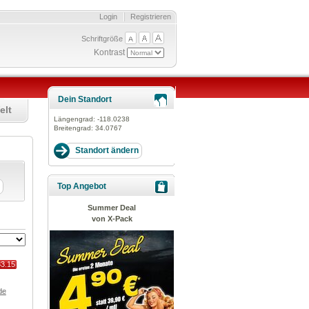
Login
Registrieren
Schriftgröße
Kontrast
Dein Standort
elt
Längengrad:
-118.0238
Breitengrad:
34.0767
Top Angebot
Summer Deal
von X-Pack
33.15
de