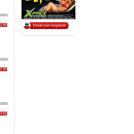
tation
62.85
Direkt zum Angebot!
tation
62.85
tation
64.66