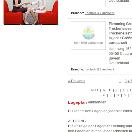
Deutschland
Branche:
Technik & Handwerk
Flemming Gro
Trockeneisver
Trockeneisstr
in jeder Größ
europaweit
Hahnweg 152
96450 Cobur
Bayern
Deutschland
Branche:
Technik & Handwerk
« Previous
1
...
3
4
ALLE
|
A
|
B
|
C
|
D
|
P
|
Q
|
R
|
S
|
Lageplan
einblenden
Du kannst den Lageplan jederzeit einb
ACHTUNG:
Die Anzeige des Lageplans verlangsamt
den Lageplan nur bei einer schnellen I