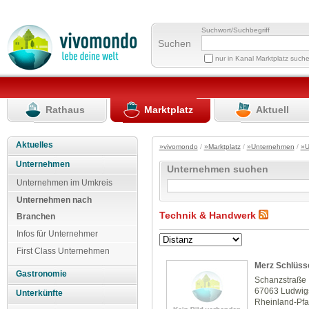
Suchwort/Suchbegriff
Suchen
nur in Kanal Marktplatz such
Rathaus
Marktplatz
Aktuell
Aktuelles
»vivomondo
/
»Marktplatz
/
»Unternehmen
/
»U
Unternehmen
Unternehmen suchen
Unternehmen im Umkreis
Unternehmen nach
Technik & Handwerk
Branchen
Infos für Unternehmer
First Class Unternehmen
Merz Schlüss
Gastronomie
Schanzstraße
67063 Ludwig
Unterkünfte
Rheinland-Pfa