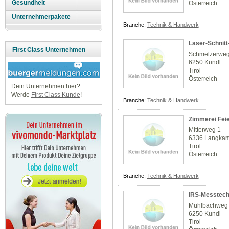
Gesundheit
Österreich
Unternehmerpakete
Branche:
Technik & Handwerk
Laser-Schnitt
First Class Unternehmen
Schmelzerweg
6250 Kundl
Tirol
Österreich
Dein Unternehmen hier?
Werde
First Class Kunde
!
Branche:
Technik & Handwerk
Zimmerei Feie
Mitterweg 1
6336 Langka
Tirol
Österreich
Branche:
Technik & Handwerk
IRS-Messtech
Mühlbachweg
6250 Kundl
Tirol