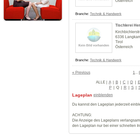
Österreich
Branche:
Technik & Handwerk
Tischlerei Her
Kirchbichlerst
6336 Langka
Tirol
Österreich
Branche:
Technik & Handwerk
« Previous
1
...
ALLE
|
A
|
B
|
C
|
D
|
P
|
Q
|
R
|
S
|
Lageplan
einblenden
Du kannst den Lageplan jederzeit einb
ACHTUNG:
Die Anzeige des Lageplans verlangsamt
den Lageplan nur bei einer schnellen I