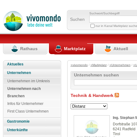
Suchwort/Suchbegriff
Suchen
nur in Kanal Marktplatz such
Rathaus
Marktplatz
Aktuell
Aktuelles
»vivomondo
/
»Marktplatz
/
»Unternehmen
/
»U
Unternehmen
Unternehmen suchen
Unternehmen im Umkreis
Unternehmen nach
Technik & Handwerk
Branchen
Infos für Unternehmer
First Class Unternehmen
Ing. Stephan 
Gastronomie
Dorfstraße 10
6241 Radfeld
Unterkünfte
Tirol