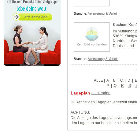
Branche:
Vermietung & Verleih
Kuchem Konfe
Im Mühlenbru
53639 Königs
Nordrhein-Wes
Deutschland
Branche:
Vermietung & Verleih
ALLE
|
A
|
B
|
C
|
D
|
P
|
Q
|
R
|
S
|
Lageplan
einblenden
Du kannst den Lageplan jederzeit einb
ACHTUNG:
Die Anzeige des Lageplans verlangsamt
den Lageplan nur bei einer schnellen I