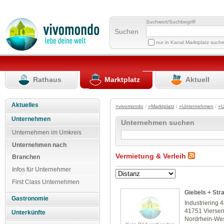
Suchwort/Suchbegriff
Suchen
nur in Kanal Marktplatz such
Rathaus
Marktplatz
Aktuell
Aktuelles
»vivomondo
/
»Marktplatz
/
»Unternehmen
/
»U
Unternehmen
Unternehmen suchen
Unternehmen im Umkreis
Unternehmen nach
Vermietung & Verleih
Branchen
Infos für Unternehmer
First Class Unternehmen
Giebels + St
Gastronomie
Industriering 
41751 Vierse
Unterkünfte
Nordrhein-Wes