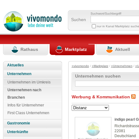
Suchwort/Suchbegriff
Suchen
nur in Kanal Marktplatz such
Rathaus
Marktplatz
Aktuell
Aktuelles
»vivomondo
/
»Marktplatz
/
»Unternehmen
/
»U
Unternehmen
Unternehmen suchen
Unternehmen im Umkreis
Unternehmen nach
Werbung & Kommunikation
Branchen
Infos für Unternehmer
First Class Unternehmen
indigo pearl
Gastronomie
Richardstrass
22081
Unterkünfte
Deutschland