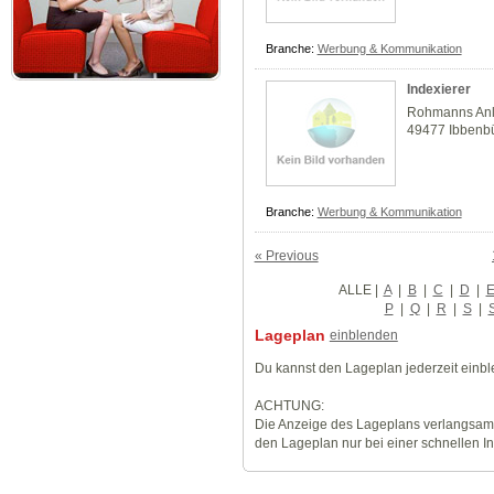
Branche:
Werbung & Kommunikation
Indexierer
Rohmanns An
49477 Ibbenb
Branche:
Werbung & Kommunikation
« Previous
ALLE
|
A
|
B
|
C
|
D
|
P
|
Q
|
R
|
S
|
Lageplan
einblenden
Du kannst den Lageplan jederzeit einb
ACHTUNG:
Die Anzeige des Lageplans verlangsamt
den Lageplan nur bei einer schnellen I