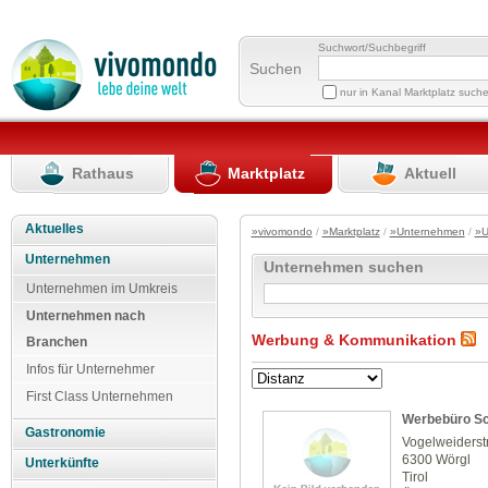
Suchwort/Suchbegriff
Suchen
nur in Kanal Marktplatz such
Rathaus
Marktplatz
Aktuell
Aktuelles
»vivomondo
/
»Marktplatz
/
»Unternehmen
/
»U
Unternehmen
Unternehmen suchen
Unternehmen im Umkreis
Unternehmen nach
Werbung & Kommunikation
Branchen
Infos für Unternehmer
First Class Unternehmen
Werbebüro S
Gastronomie
Vogelweiderst
6300 Wörgl
Unterkünfte
Tirol