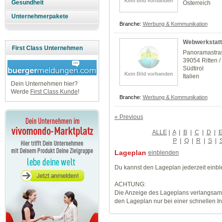
Gesundheit
Österreich
Unternehmerpakete
Branche:
Werbung & Kommunikation
Webwerkstatt
First Class Unternehmen
Panoramastra
39054 Ritten 
Südtirol
Italien
Dein Unternehmen hier?
Werde
First Class Kunde
!
Branche:
Werbung & Kommunikation
« Previous
ALLE
|
A
|
B
|
C
|
D
|
P
|
Q
|
R
|
S
|
Lageplan
einblenden
Du kannst den Lageplan jederzeit einb
ACHTUNG:
Die Anzeige des Lageplans verlangsamt
den Lageplan nur bei einer schnellen I