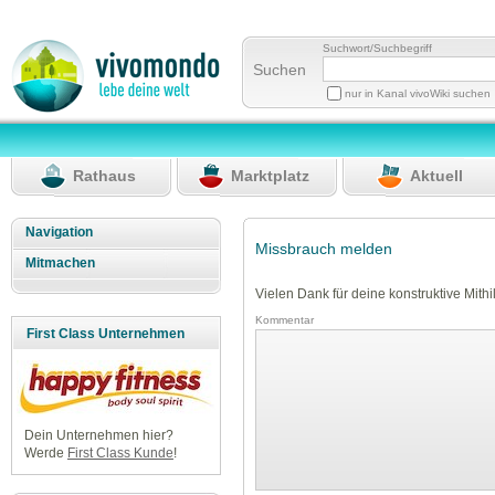
Suchwort/Suchbegriff
Suchen
nur in Kanal vivoWiki suchen
Rathaus
Marktplatz
Aktuell
Navigation
Missbrauch melden
Mitmachen
Vielen Dank für deine konstruktive Mithil
Kommentar
First Class Unternehmen
Dein Unternehmen hier?
Werde
First Class Kunde
!