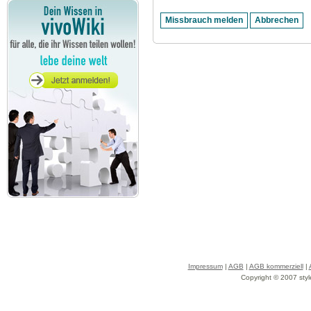
Impressum
|
AGB
|
AGB kommerziell
|
Copyright © 2007 styl