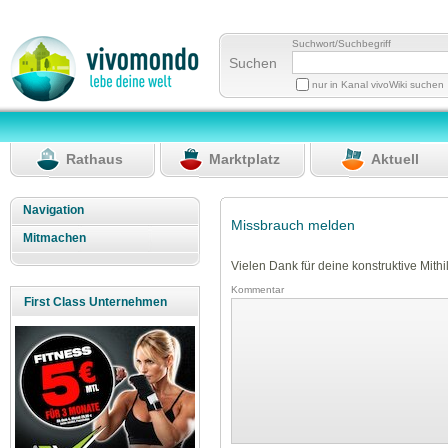
Suchwort/Suchbegriff
Suchen
nur in Kanal vivoWiki suchen
Rathaus
Marktplatz
Aktuell
Navigation
Missbrauch melden
Mitmachen
Vielen Dank für deine konstruktive Mithil
Kommentar
First Class Unternehmen