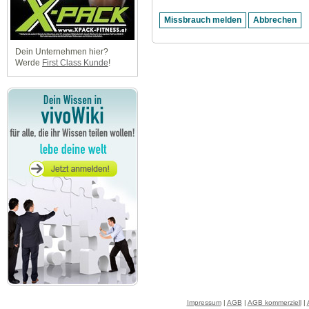
Dein Unternehmen hier?
Werde
First Class Kunde
!
Impressum
|
AGB
|
AGB kommerziell
|