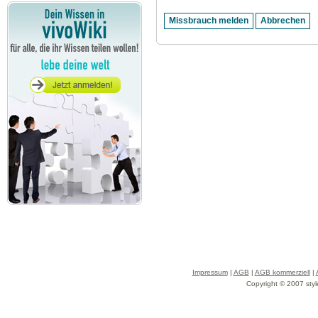
Impressum
|
AGB
|
AGB kommerziell
|
Copyright © 2007 styl