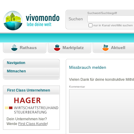
Suchwort/Suchbegriff
Suchen
nur in Kanal vivoWiki suchen
Rathaus
Marktplatz
Aktuell
Navigation
Missbrauch melden
Mitmachen
Vielen Dank für deine konstruktive Mithil
Kommentar
First Class Unternehmen
Dein Unternehmen hier?
Werde
First Class Kunde
!