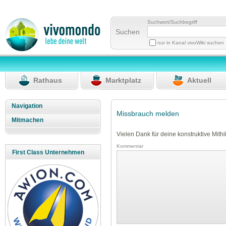
Suchwort/Suchbegriff
Suchen
nur in Kanal vivoWiki suchen
Rathaus
Marktplatz
Aktuell
Navigation
Missbrauch melden
Mitmachen
Vielen Dank für deine konstruktive Mithil
Kommentar
First Class Unternehmen