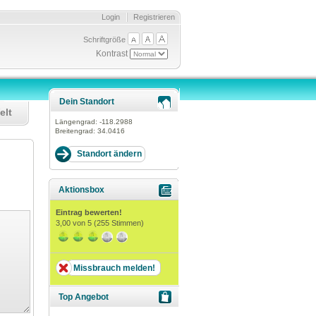
Login
Registrieren
Schriftgröße
Kontrast
Dein Standort
elt
Längengrad:
-118.2988
Breitengrad:
34.0416
Aktionsbox
Eintrag bewerten!
3,00
von 5 (
255
Stimmen)
Missbrauch melden!
Top Angebot