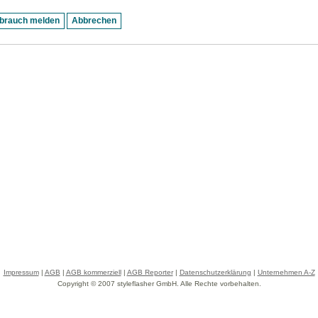
Impressum
|
AGB
|
AGB kommerziell
|
AGB Reporter
|
Datenschutzerklärung
|
Unternehmen A-Z
Copyright © 2007 styleflasher GmbH. Alle Rechte vorbehalten.