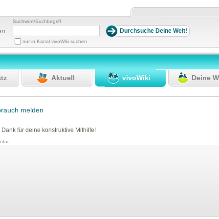
Suchwort/Suchbegriff
en
nur in Kanal vivoWiki suchen
atz
Aktuell
vivoWiki
Deine W
brauch melden
 Dank für deine konstruktive Mithilfe!
tar