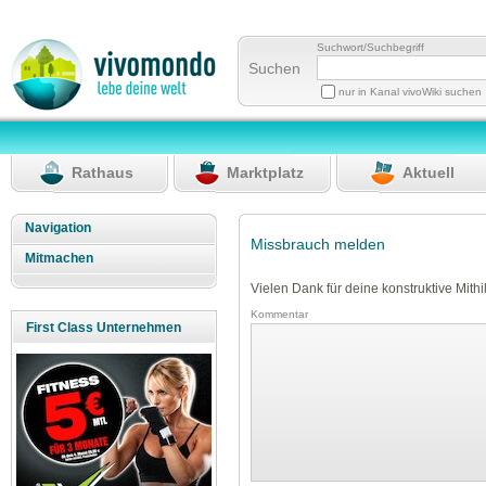
Suchwort/Suchbegriff
Suchen
nur in Kanal vivoWiki suchen
Rathaus
Marktplatz
Aktuell
Navigation
Missbrauch melden
Mitmachen
Vielen Dank für deine konstruktive Mithil
Kommentar
First Class Unternehmen