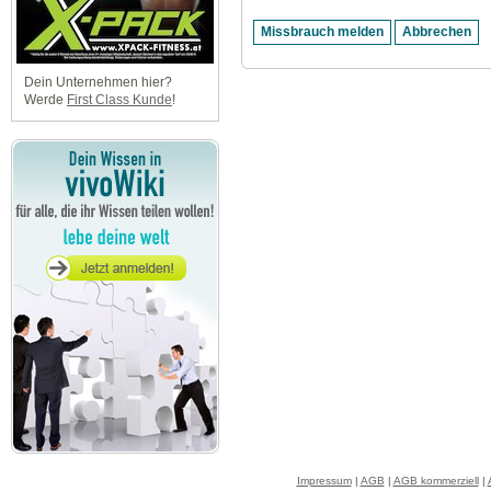
Dein Unternehmen hier?
Werde
First Class Kunde
!
Impressum
|
AGB
|
AGB kommerziell
|