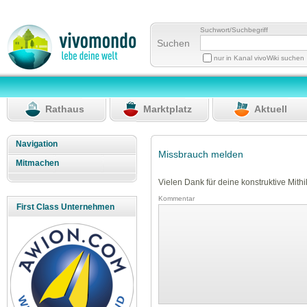
Suchwort/Suchbegriff
Suchen
nur in Kanal vivoWiki suchen
Rathaus
Marktplatz
Aktuell
Navigation
Missbrauch melden
Mitmachen
Vielen Dank für deine konstruktive Mithil
Kommentar
First Class Unternehmen