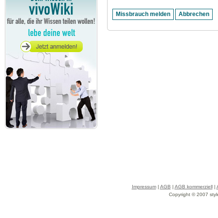
Impressum
|
AGB
|
AGB kommerziell
|
Copyright © 2007 styl