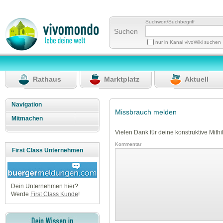
Suchwort/Suchbegriff
Suchen
nur in Kanal vivoWiki suchen
Rathaus
Marktplatz
Aktuell
Navigation
Missbrauch melden
Mitmachen
Vielen Dank für deine konstruktive Mithil
Kommentar
First Class Unternehmen
Dein Unternehmen hier?
Werde
First Class Kunde
!