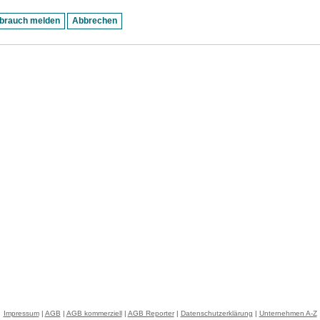
Impressum
|
AGB
|
AGB kommerziell
|
AGB Reporter
|
Datenschutzerklärung
|
Unternehmen A-Z