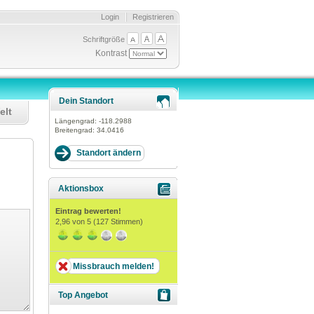
Login
Registrieren
Schriftgröße
Kontrast
Dein Standort
elt
Längengrad:
-118.2988
Breitengrad:
34.0416
Aktionsbox
Eintrag bewerten!
2,96
von 5 (
127
Stimmen)
Missbrauch melden!
Top Angebot