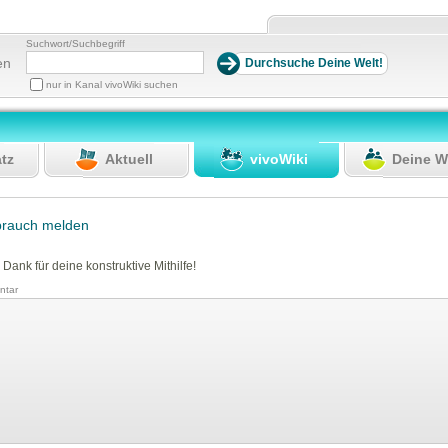
Suchwort/Suchbegriff
en
nur in Kanal vivoWiki suchen
atz
Aktuell
vivoWiki
Deine W
brauch melden
 Dank für deine konstruktive Mithilfe!
tar