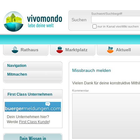
Suchwort/Suchbegriff
Suchen
nur in Kanal vivoWiki suchen
Rathaus
Marktplatz
Aktuell
Navigation
Missbrauch melden
Mitmachen
Vielen Dank für deine konstruktive Mithil
Kommentar
First Class Unternehmen
Dein Unternehmen hier?
Werde
First Class Kunde
!