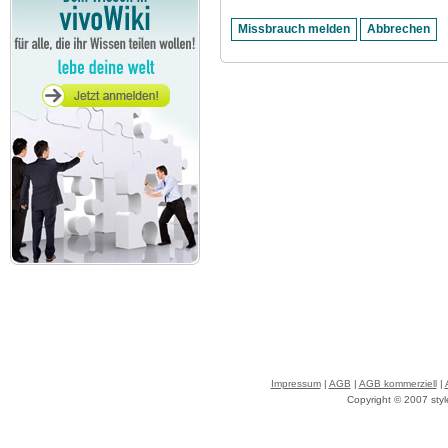
Impressum
|
AGB
|
AGB kommerziell
|
Copyright © 2007 styl