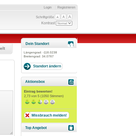
Login
Registrieren
Schriftgröße
Kontrast
Dein Standort
elt
Längengrad:
-118.0238
Breitengrad:
34.0767
Aktionsbox
Eintrag bewerten!
2,73
von 5 (
1050
Stimmen)
Missbrauch melden!
Top Angebot