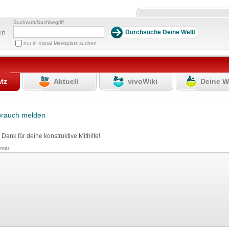
Suchwort/Suchbegriff
en
nur in Kanal Marktplatz suchen
atz
Aktuell
vivoWiki
Deine W
brauch melden
 Dank für deine konstruktive Mithilfe!
tar