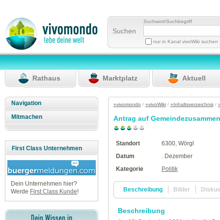
Suchwort/Suchbegriff
Suchen
nur in Kanal vivoWiki suchen
Rathaus
Marktplatz
Aktuell
Navigation
»vivomondo
/
»vivoWiki
/
»Inhaltsverzeichnis
/
Mitmachen
Antrag auf Gemeindezusamme
Standort
6300, Wörgl
First Class Unternehmen
Datum
. Dezember
Kategorie
Politik
Dein Unternehmen hier?
Beschreibung
Bilder
Disku
Werde
First Class Kunde
!
Beschreibung