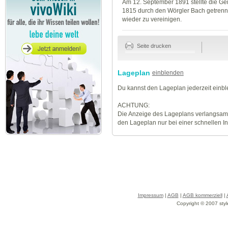
Am 12. September 1891 stellte die Ge
1815 durch den Wörgler Bach getren
wieder zu vereinigen.
Seite drucken
Lageplan
einblenden
Du kannst den Lageplan jederzeit einb
ACHTUNG:
Die Anzeige des Lageplans verlangsamt
den Lageplan nur bei einer schnellen I
Impressum
|
AGB
|
AGB kommerziell
|
Copyright © 2007 styl