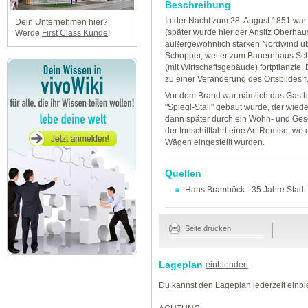
Beschreibung
In der Nacht zum 28. August 1851 war
Dein Unternehmen hier?
(später wurde hier der Ansitz Oberhau
Werde
First Class Kunde
!
außergewöhnlich starken Nordwind üb
Schopper, weiter zum Bauernhaus Sc
(mit Wirtschaftsgebäude) fortpflanzte.
zu einer Veränderung des Ortsbildes f
Vor dem Brand war nämlich das Gasth
"Spiegl-Stall" gebaut wurde, der wie
dann später durch ein Wohn- und Gesch
der Innschifffahrt eine Art Remise, wo
Wägen eingestellt wurden.
Quellen
Hans Bramböck
-
35 Jahre Stadt
Seite drucken
Lageplan
einblenden
Du kannst den Lageplan jederzeit einb