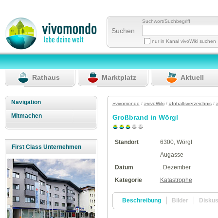
Suchwort/Suchbegriff
Suchen
nur in Kanal vivoWiki suchen
Rathaus
Marktplatz
Aktuell
Navigation
»vivomondo
/
»vivoWiki
/
»Inhaltsverzeichnis
/
Mitmachen
Großbrand in Wörgl
Standort
6300, Wörgl
First Class Unternehmen
Augasse
Datum
. Dezember
Kategorie
Katastrophe
Beschreibung
Bilder
Disku