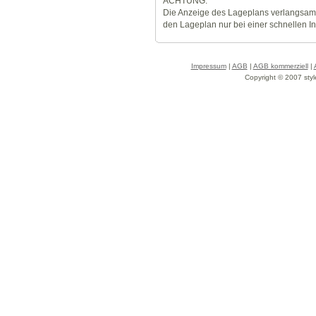
ACHTUNG:
Die Anzeige des Lageplans verlangsamt
den Lageplan nur bei einer schnellen I
Impressum
|
AGB
|
AGB kommerziell
|
Copyright © 2007 styl