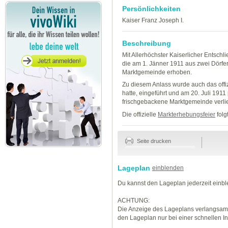
Persönlichkeiten
Kaiser Franz Joseph I.
Beschreibung
Mit Allerhöchster Kaiserlicher Entschl
die am 1. Jänner 1911 aus zwei Dörfe
Marktgemeinde erhoben.
Zu diesem Anlass wurde auch das offi
hatte, eingeführt und am 20. Juli 191
frischgebackene Marktgemeinde verli
Die offizielle
Markterhebungsfeier
folg
Seite drucken
Lageplan
einblenden
Du kannst den Lageplan jederzeit einb
ACHTUNG:
Die Anzeige des Lageplans verlangsamt
den Lageplan nur bei einer schnellen I