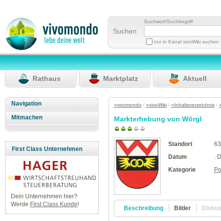
Suchwort/Suchbegriff
Suchen
nur in Kanal vivoWiki suchen
Rathaus
Marktplatz
Aktuell
Navigation
»vivomondo
/
»vivoWiki
/
»Inhaltsverzeichnis
/
Mitmachen
Markterhebung von Wörgl
Standort
63
First Class Unternehmen
Datum
. 
Kategorie
Pol
Dein Unternehmen hier?
Werde
First Class Kunde
!
Beschreibung
Bilder
Disku