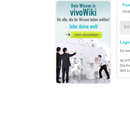
Fun
Vors
Lage
Du kan
ACHT
Die An
den La