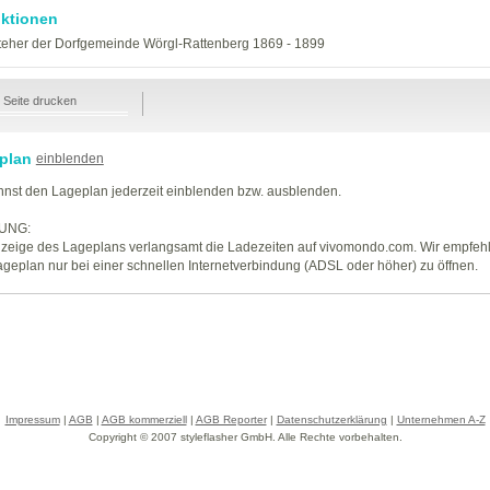
ktionen
teher der Dorfgemeinde Wörgl-Rattenberg 1869 - 1899
Seite drucken
plan
einblenden
nst den Lageplan jederzeit einblenden bzw. ausblenden.
UNG:
zeige des Lageplans verlangsamt die Ladezeiten auf vivomondo.com. Wir empfeh
geplan nur bei einer schnellen Internetverbindung (ADSL oder höher) zu öffnen.
Impressum
|
AGB
|
AGB kommerziell
|
AGB Reporter
|
Datenschutzerklärung
|
Unternehmen A-Z
Copyright © 2007 styleflasher GmbH. Alle Rechte vorbehalten.