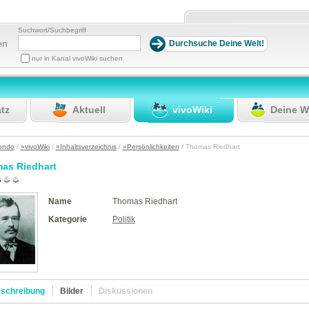
Suchwort/Suchbegriff
en
nur in Kanal vivoWiki suchen
atz
Aktuell
vivoWiki
Deine W
ondo
/
»vivoWiki
/
»Inhaltsverzeichnis
/
»Persönlichkeiten
/ Thomas Riedhart
as Riedhart
Name
Thomas Riedhart
Kategorie
Politik
schreibung
Bilder
Diskussionen