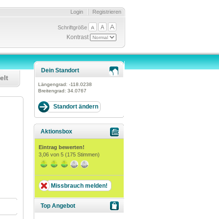
Login
Registrieren
Schriftgröße
Kontrast
Dein Standort
elt
Längengrad:
-118.0238
Breitengrad:
34.0767
Aktionsbox
Eintrag bewerten!
3,06
von 5 (
175
Stimmen)
Missbrauch melden!
Top Angebot