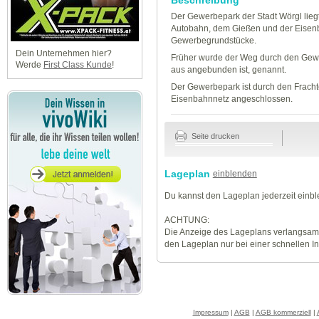
Der Gewerbepark der Stadt Wörgl lieg
Autobahn, dem Gießen und der Eisen
Gewerbegrundstücke.
Dein Unternehmen hier?
Früher wurde der Weg durch den Ge
Werde
First Class Kunde
!
aus angebunden ist, genannt.
Der Gewerbepark ist durch den Frac
Eisenbahnnetz angeschlossen.
Seite drucken
Lageplan
einblenden
Du kannst den Lageplan jederzeit einb
ACHTUNG:
Die Anzeige des Lageplans verlangsamt
den Lageplan nur bei einer schnellen I
Impressum
|
AGB
|
AGB kommerziell
|