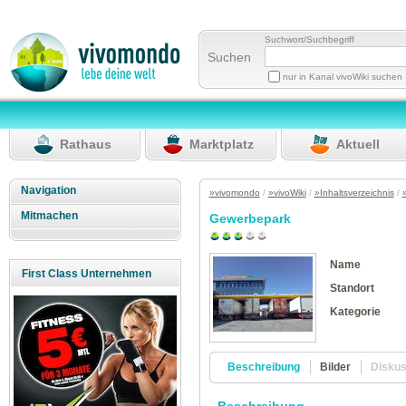
Suchwort/Suchbegriff
Suchen
nur in Kanal vivoWiki suchen
Rathaus
Marktplatz
Aktuell
Navigation
»vivomondo
/
»vivoWiki
/
»Inhaltsverzeichnis
/
Mitmachen
Gewerbepark
Name
First Class Unternehmen
Standort
Kategorie
Beschreibung
Bilder
Disku
Beschreibung