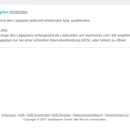
plan
einblenden
nst den Lageplan jederzeit einblenden bzw. ausblenden.
UNG:
zeige des Lageplans verlangsamt die Ladezeiten auf vivomondo.com. Wir empfeh
geplan nur bei einer schnellen Internetverbindung (ADSL oder höher) zu öffnen.
Impressum
|
AGB
|
AGB kommerziell
|
AGB Reporter
|
Datenschutzerklärung
|
Unternehmen A-Z
Copyright © 2007 styleflasher GmbH. Alle Rechte vorbehalten.