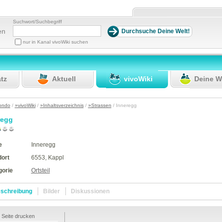
Suchwort/Suchbegriff
en
nur in Kanal vivoWiki suchen
atz
Aktuell
vivoWiki
Deine W
ondo
/
»vivoWiki
/
»Inhaltsverzeichnis
/
»Strassen
/ Inneregg
regg
e
Inneregg
dort
6553, Kappl
gorie
Ortsteil
schreibung
Bilder
Diskussionen
Seite drucken