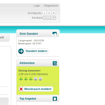
Login
Registrieren
Schriftgröße
Kontrast
Dein Standort
elt
Längengrad:
-118.0238
Breitengrad:
34.0767
Aktionsbox
Eintrag bewerten!
2,99
von 5 (
242
Stimmen)
Missbrauch melden!
Top Angebot