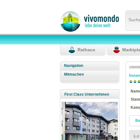
Such
Rathaus
Marktpl
Navigation
»vivom
Mitmachen
Inne
Nam
First Class Unternehmen
Stan
Kate
Be