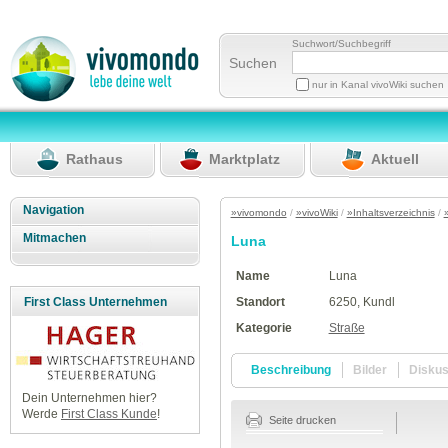
Suchwort/Suchbegriff
Suchen
nur in Kanal vivoWiki suchen
Rathaus
Marktplatz
Aktuell
Navigation
»vivomondo
/
»vivoWiki
/
»Inhaltsverzeichnis
/
Mitmachen
Luna
Name
Luna
Standort
6250, Kundl
First Class Unternehmen
Kategorie
Straße
Beschreibung
Bilder
Disku
Dein Unternehmen hier?
Werde
First Class Kunde
!
Seite drucken