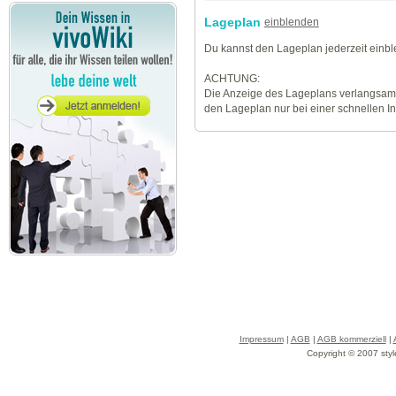
Lageplan
einblenden
Du kannst den Lageplan jederzeit einb
ACHTUNG:
Die Anzeige des Lageplans verlangsamt
den Lageplan nur bei einer schnellen I
Impressum
|
AGB
|
AGB kommerziell
|
Copyright © 2007 styl