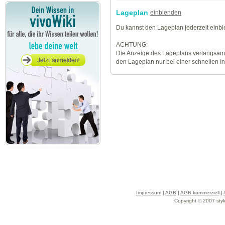
Lageplan
einblenden
Du kannst den Lageplan jederzeit einb
ACHTUNG:
Die Anzeige des Lageplans verlangsamt
den Lageplan nur bei einer schnellen I
Impressum
|
AGB
|
AGB kommerziell
|
Copyright © 2007 styl