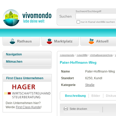
Suchwort/Suchbegriff
Suchen
nur in Kanal vivoWiki suchen
Rathaus
Marktplatz
Aktuell
Navigation
»vivomondo
/
»vivoWiki
/
»Inhaltsverzeichnis
/
Mitmachen
Pater-Hoffmann-Weg
Name
Pater-Hoffmann-Weg
Standort
6250, Kundl
First Class Unternehmen
Kategorie
Straße
Beschreibung
Bilder
Disku
Dein Unternehmen hier?
Werde
First Class Kunde
!
Seite drucken