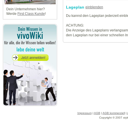
Lageplan
einblenden
Dein Unternehmen hier?
Werde
First Class Kunde
!
Du kannst den Lageplan jederzeit einb
ACHTUNG:
Die Anzeige des Lageplans verlangsamt
den Lageplan nur bei einer schnellen I
Impressum
|
AGB
|
AGB kommerziell
|
Copyright © 2007 styl