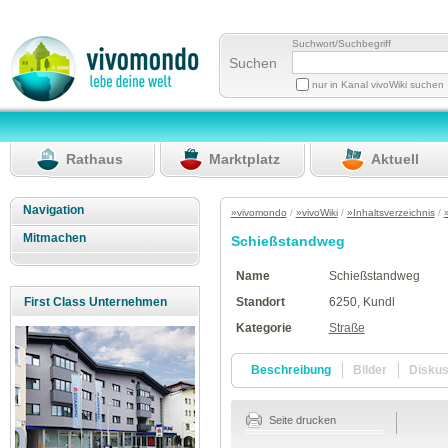
Suchwort/Suchbegriff
Suchen
nur in Kanal vivoWiki suchen
Rathaus
Marktplatz
Aktuell
Navigation
»vivomondo
/
»vivoWiki
/
»Inhaltsverzeichnis
/
Mitmachen
Schießstandweg
Name
Schießstandweg
Standort
6250, Kundl
First Class Unternehmen
Kategorie
Straße
Beschreibung
Bilder
Disku
Seite drucken