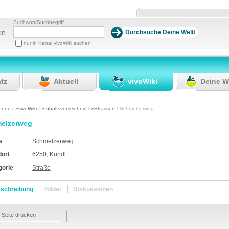
Suchwort/Suchbegriff
en
nur in Kanal vivoWiki suchen
atz
Aktuell
vivoWiki
Deine W
ondo
/
»vivoWiki
/
»Inhaltsverzeichnis
/
»Strassen
/ Schmelzerweg
elzerweg
e
Schmelzerweg
dort
6250, Kundl
gorie
Straße
schreibung
Bilder
Diskussionen
Seite drucken