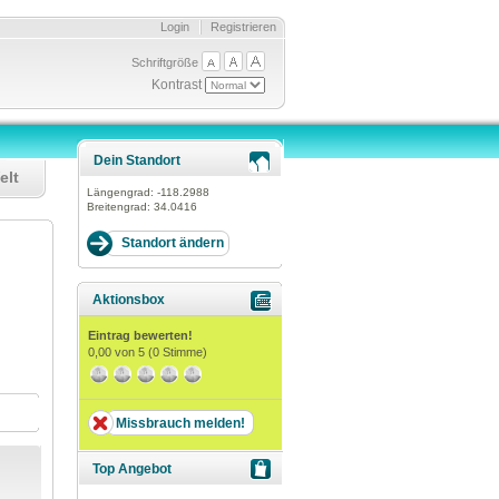
Login
Registrieren
Schriftgröße
Kontrast
Dein Standort
elt
Längengrad:
-118.2988
Breitengrad:
34.0416
Aktionsbox
Eintrag bewerten!
0,00
von 5 (
0
Stimme)
Missbrauch melden!
Top Angebot