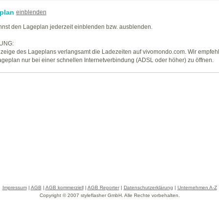
plan
einblenden
nst den Lageplan jederzeit einblenden bzw. ausblenden.
UNG:
zeige des Lageplans verlangsamt die Ladezeiten auf vivomondo.com. Wir empfeh
geplan nur bei einer schnellen Internetverbindung (ADSL oder höher) zu öffnen.
Impressum
|
AGB
|
AGB kommerziell
|
AGB Reporter
|
Datenschutzerklärung
|
Unternehmen A-Z
Copyright © 2007 styleflasher GmbH. Alle Rechte vorbehalten.