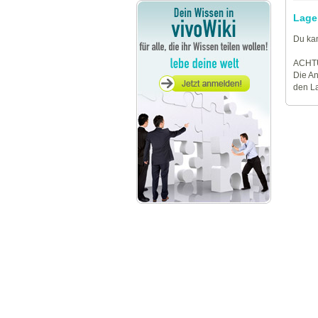
Lage
Du kan
ACHT
Die An
den La