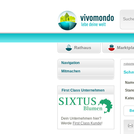
Such
Rathaus
Marktpl
Navigation
»vivom
Mitmachen
Schm
Nam
Stan
First Class Unternehmen
Kate
Be
Dein Unternehmen hier?
Werde
First Class Kunde
!