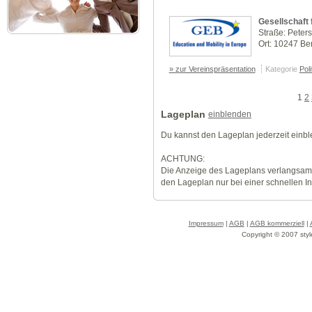
Gesellschaft 
Straße: Peter
Ort: 10247 Ber
» zur Vereinspräsentation
Kategorie
Poli
1
2
Lageplan
einblenden
Du kannst den Lageplan jederzeit einb
ACHTUNG:
Die Anzeige des Lageplans verlangsamt
den Lageplan nur bei einer schnellen I
Impressum
|
AGB
|
AGB kommerziell
|
Copyright © 2007 styl