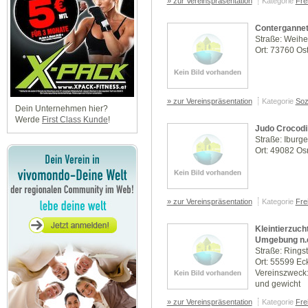
» zur Vereinspräsentation
Kategorie
Frei
Contergannet
Straße: Weiher
Ort: 73760 Ost
» zur Vereinspräsentation
Kategorie
Soz
Dein Unternehmen hier?
Werde
First Class Kunde
!
Judo Crocodil
Straße: Iburg
Ort: 49082 Os
» zur Vereinspräsentation
Kategorie
Frei
Kleintierzuc
Umgebung n.e
Straße: Rings
Ort: 55599 Ec
Vereinszweck:
und gewicht
» zur Vereinspräsentation
Kategorie
Frei