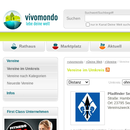
Suchwort/Suchbegriff
Suchen
nur in Kanal Deine Welt suc
Rathaus
Marktplatz
Aktuell
Vereine
»vivomondo
/
»Deine Welt
/
»Vereine
/ Vereine
Vereine im Umkreis
Vereine im Umkreis
Vereine nach Kategorien
Umkreis:
Neueste Vereine
Infos
Pfadfinder Se
Straße: Hambu
Ort: 23795 S
Vereinszweck:
First Class Unternehmen