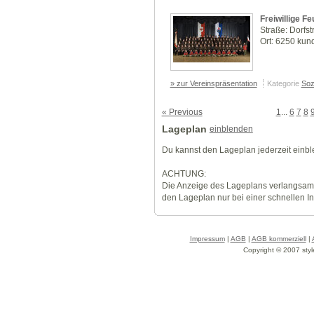
Freiwillige F
Straße: Dorfst
Ort: 6250 kun
» zur Vereinspräsentation
Kategorie
Soz
« Previous
1
...
6
7
8
Lageplan
einblenden
Du kannst den Lageplan jederzeit einb
ACHTUNG:
Die Anzeige des Lageplans verlangsamt
den Lageplan nur bei einer schnellen I
Impressum
|
AGB
|
AGB kommerziell
|
Copyright © 2007 styl