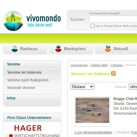
Suchwort/Suchbegriff
Suchen
nur in Kanal Deine Welt suc
Rathaus
Marktplatz
Aktuell
Vereine
»vivomondo
/
»Deine Welt
/
»Vereine
/ Vereine
Vereine im Umkreis
Vereine im Umkreis
Vereine nach Kategorien
Umkreis:
Neueste Vereine
Infos
Buggy Club R
Straße: Gewe
Ort: 6240 Rad
Vereinszweck
First Class Unternehmen
» zur Vereinspräsentation
Kategorie
Frei