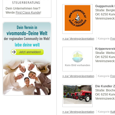
Guggamusik 
Dein Unternehmen hier?
Straße: Bergk
Werde
First Class Kunde
!
Ort: 6250 Kun
Vereinszweck:
» zur Vereinspräsentation
Kategorie
Frei
Krippenverei
Straße: Weits
Ort: 6250 Kun
Vereinszweck
» zur Vereinspräsentation
Kategorie
Frei
Die Kundler 
Straße: Bioch
Ort: 6250 Kun
Vereinszweck:
» zur Vereinspräsentation
Kategorie
Kul