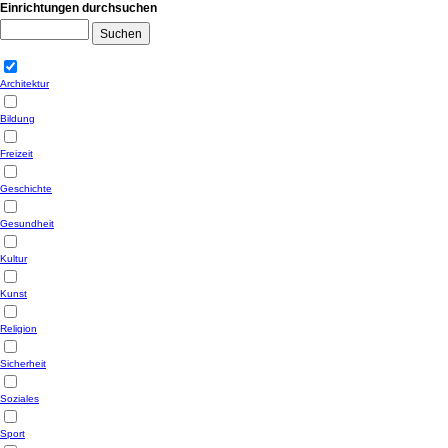
Einrichtungen durchsuchen
Architektur
Bildung
Freizeit
Geschichte
Gesundheit
Kultur
Kunst
Religion
Sicherheit
Soziales
Sport