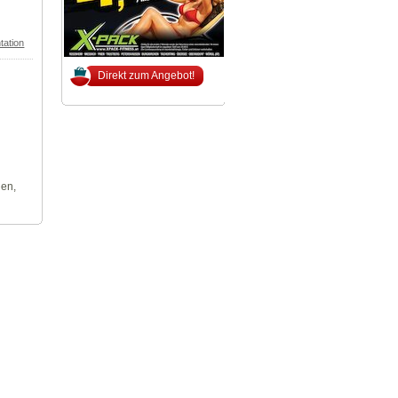
tation
Direkt zum Angebot!
len,