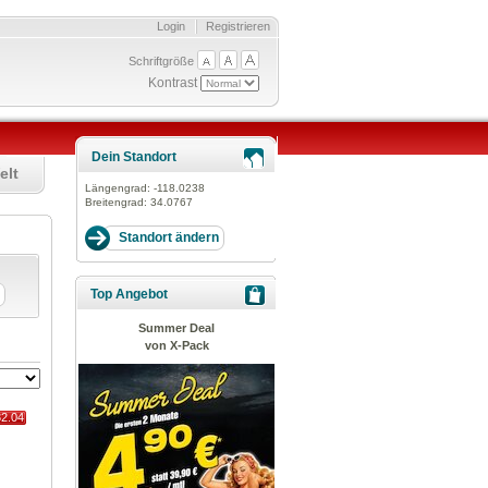
Login
Registrieren
Schriftgröße
Kontrast
Dein Standort
elt
Längengrad:
-118.0238
Breitengrad:
34.0767
Top Angebot
Summer Deal
von X-Pack
32.04