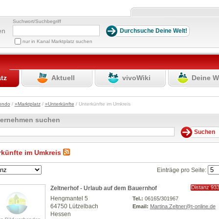
Suchwort/Suchbegriff
en
nur in Kanal Marktplatz suchen
atz
Aktuell
vivoWiki
Deine W
ondo
/
»Marktplatz
/
»Unterkünfte
/ Unterkünfte im Umkreis
ternehmen suchen
rkünfte im Umkreis
Einträge pro Seite:
Distanz 93
Zeltnerhof - Urlaub auf dem Bauernhof
km
Hengmantel 5
Tel.:
06165/301967
64750 Lützelbach
Email:
Martina.Zeltner@t-online.de
Hessen