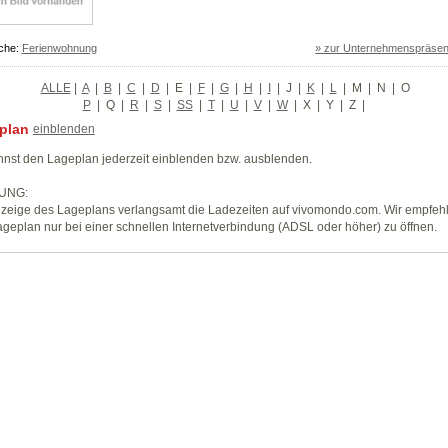
che:
Ferienwohnung
» zur Unternehmenspräsen
ALLE
|
A
|
B
|
C
|
D
|
E
|
F
|
G
|
H
|
I
|
J
|
K
|
L
|
M
|
N
|
O
P
|
Q
|
R
|
S
|
SS
|
T
|
U
|
V
|
W
|
X
|
Y
|
Z
|
plan
einblenden
nst den Lageplan jederzeit einblenden bzw. ausblenden.
UNG:
zeige des Lageplans verlangsamt die Ladezeiten auf vivomondo.com. Wir empfeh
geplan nur bei einer schnellen Internetverbindung (ADSL oder höher) zu öffnen.