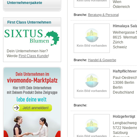
Wien
Unternehmerpakete
Österreich
Branche:
Beratung & Personal
First Class Unternehmen
Himalaya Sal
Weihergasse 
8615 Wermats
Zürich
Schweiz
Dein Unternehmen hier?
Werde
First Class Kunde
!
Branche:
Handel & Gewerbe
Haftpflichtve
Paul-Oestreic
13086 Berlin
Berlin
Deutschland
Branche:
Holzgefertigt
Lengbachweg
5722 Niederns
Salzburg