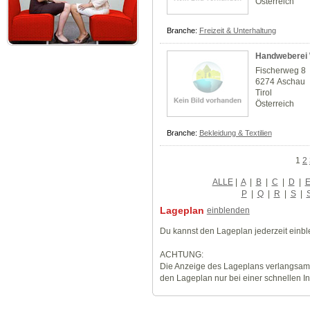
Österreich
Branche:
Freizeit & Unterhaltung
Handweberei 
Fischerweg 8
6274 Aschau
Tirol
Österreich
Branche:
Bekleidung & Textilien
1
2
ALLE
|
A
|
B
|
C
|
D
|
P
|
Q
|
R
|
S
|
Lageplan
einblenden
Du kannst den Lageplan jederzeit einb
ACHTUNG:
Die Anzeige des Lageplans verlangsamt
den Lageplan nur bei einer schnellen I