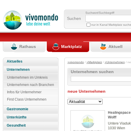
Suchwort/Suchbegriff
Suchen
nur in Kanal Marktplatz such
Rathaus
Marktplatz
Aktuell
Aktuelles
»vivomondo
/
»Marktplatz
/
»Unternehmen
/ n
Unternehmen
Unternehmen suchen
Unternehmen im Umkreis
Unternehmen nach Branchen
neue Unternehmen
Infos für Unternehmer
First Class Unternehmen
Gastronomie
Healingspace 
Wolff
Unterkünfte
Untere Viaduk
Gesundheit
1030 Wien