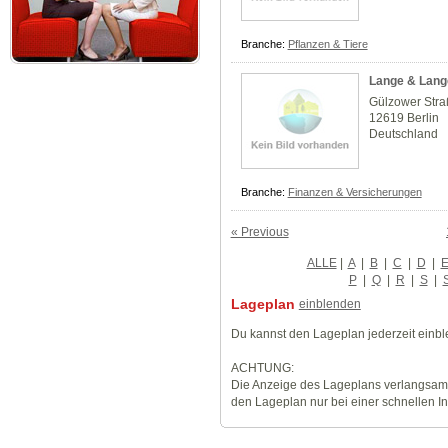
Branche:
Pflanzen & Tiere
Lange & Lan
Gülzower Str
12619 Berlin
Deutschland
Branche:
Finanzen & Versicherungen
« Previous
ALLE
|
A
|
B
|
C
|
D
|
P
|
Q
|
R
|
S
|
Lageplan
einblenden
Du kannst den Lageplan jederzeit einb
ACHTUNG:
Die Anzeige des Lageplans verlangsamt
den Lageplan nur bei einer schnellen I