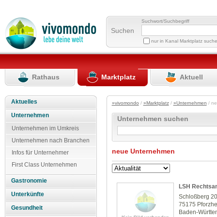
Suchwort/Suchbegriff
Suchen
nur in Kanal Marktplatz such
Rathaus
Marktplatz
Aktuell
Aktuelles
»vivomondo
/
»Marktplatz
/
»Unternehmen
/ n
Unternehmen
Unternehmen suchen
Unternehmen im Umkreis
Unternehmen nach Branchen
neue Unternehmen
Infos für Unternehmer
First Class Unternehmen
Gastronomie
LSH Rechtsan
Unterkünfte
Schloßberg 2
75175 Pforzh
Gesundheit
Baden-Württe