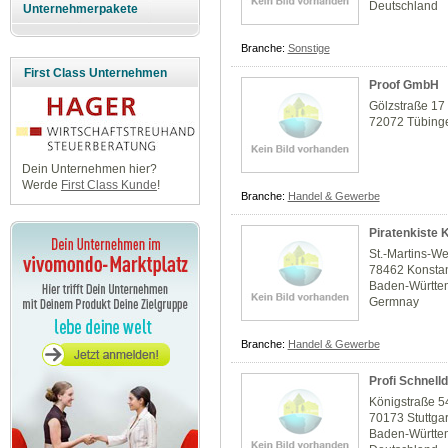
Deutschland
Unternehmerpakete
Branche:
Sonstige
First Class Unternehmen
Proof GmbH
Gölzstraße 17
72072 Tübing
Dein Unternehmen hier?
Werde
First Class Kunde
!
Branche:
Handel & Gewerbe
Piratenkiste 
St.-Martins-W
78462 Konsta
Baden-Württe
Germnay
Branche:
Handel & Gewerbe
Profi Schnel
Königstraße 5
70173 Stuttgar
Baden-Württe