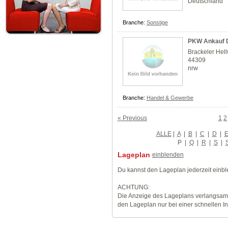
Deutschland
Branche:
Sonstige
PKW Ankauf 
Brackeler Hel
44309
nrw
Branche:
Handel & Gewerbe
« Previous
1
2
ALLE
|
A
|
B
|
C
|
D
|
P
|
Q
|
R
|
S
|
Lageplan
einblenden
Du kannst den Lageplan jederzeit einb
ACHTUNG:
Die Anzeige des Lageplans verlangsamt
den Lageplan nur bei einer schnellen I