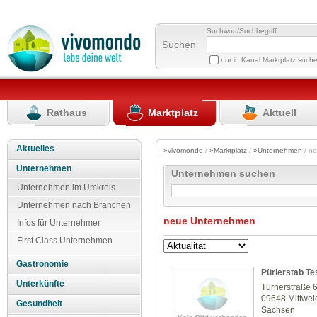
Suchwort/Suchbegriff
Suchen
nur in Kanal Marktplatz such
Rathaus
Marktplatz
Aktuell
Aktuelles
»vivomondo
/
»Marktplatz
/
»Unternehmen
/ n
Unternehmen
Unternehmen suchen
Unternehmen im Umkreis
Unternehmen nach Branchen
neue Unternehmen
Infos für Unternehmer
First Class Unternehmen
Gastronomie
Pürierstab Te
Unterkünfte
Turnerstraße 
09648 Mittwei
Gesundheit
Sachsen