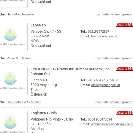
Deutschland
che:
Handel & Gewerbe
» zur Unternehmenspräsen
Distanz 91
LaosNeo
km
Venloer Str. 47 - 53
Tel.:
022193372857
50672 Köln
Email:
team@laosneo.de
NRW
Deutschland
che:
Reise & Erholung
» zur Unternehmenspräsen
Distanz 96
LINDENGOLD - Praxis für Humanenergetik, Inh.
km
Johann Osl
Linden 43
Tel.:
+43 / 664 / 168 56 00
6320 Angerberg
Email:
office@lindengold.at
Tirol
Österreich
che:
Gesundheit & Schönheit
» zur Unternehmenspräsen
Distanz 89
Logística Gudín
km
Polígono Río Pinto - Jarrio
Tel.:
0034 985473694
3719 Coaña
Email:
webmaster@logisticagudin.
Asturias