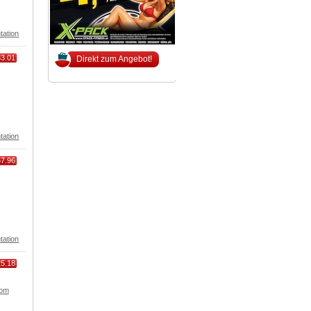
tation
33.01
Direkt zum Angebot!
tation
67.96
tation
25.18
com