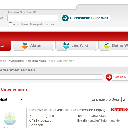
Suchwort/Suchbegriff
en
nur in Kanal Marktplatz suchen
atz
Aktuell
vivoWiki
Deine W
ondo
/
»Marktplatz
/
»Unternehmen
/ neue Unternehmen
ternehmen suchen
 Unternehmen
Einträge pro Seite:
Distanz 93
LieferMaus.de - Getränke Lieferservice Leipzig
km
Kippenbergstr.8
Tel.:
0176/48205445
04317 Leipzig
Email:
kontakt@liefermaus.de
Sachsen