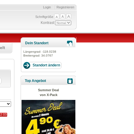
Login
Registrieren
Schriftgröße
Kontrast
Dein Standort
elt
Längengrad:
-118.0238
Breitengrad:
34.0767
Top Angebot
Summer Deal
von X-Pack
52.03