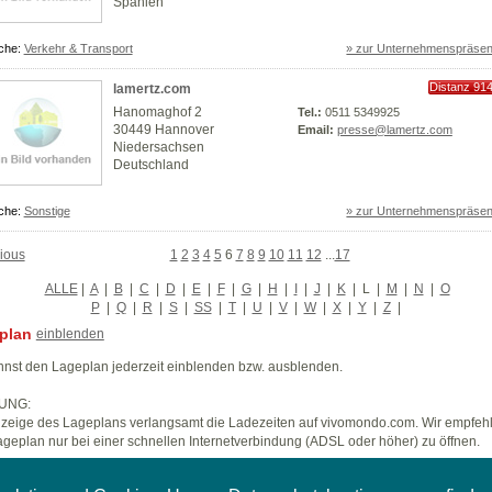
Spanien
che:
Verkehr & Transport
» zur Unternehmenspräsen
Distanz 91
lamertz.com
km
Hanomaghof 2
Tel.:
0511 5349925
30449 Hannover
Email:
presse@lamertz.com
Niedersachsen
Deutschland
che:
Sonstige
» zur Unternehmenspräsen
ious
1
2
3
4
5
6
7
8
9
10
11
12
...
17
ALLE
|
A
|
B
|
C
|
D
|
E
|
F
|
G
|
H
|
I
|
J
|
K
|
L
|
M
|
N
|
O
P
|
Q
|
R
|
S
|
SS
|
T
|
U
|
V
|
W
|
X
|
Y
|
Z
|
plan
einblenden
nst den Lageplan jederzeit einblenden bzw. ausblenden.
UNG:
zeige des Lageplans verlangsamt die Ladezeiten auf vivomondo.com. Wir empfeh
geplan nur bei einer schnellen Internetverbindung (ADSL oder höher) zu öffnen.