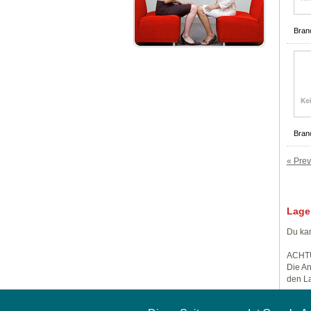
Bran
Bran
« Prev
Lage
Du kan
ACHT
Die An
den La