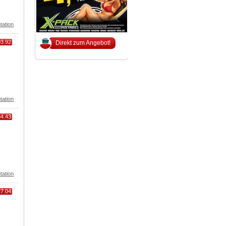
tation
03.92
Direkt zum Angebot!
tation
64.43
tation
27.04