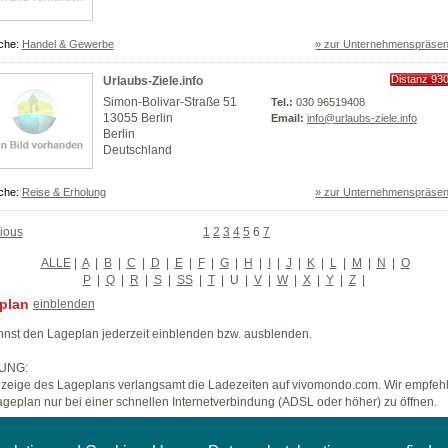
che:
Handel & Gewerbe
» zur Unternehmenspräsen
Distanz 93
Urlaubs-Ziele.info
km
Simon-Bolivar-Straße 51
Tel.:
030 96519408
13055 Berlin
Email:
info@urlaubs-ziele.info
Berlin
Deutschland
che:
Reise & Erholung
» zur Unternehmenspräsen
ious
1
2
3
4
5
6
7
ALLE
|
A
|
B
|
C
|
D
|
E
|
F
|
G
|
H
|
I
|
J
|
K
|
L
|
M
|
N
|
O
P
|
Q
|
R
|
S
|
SS
|
T
|
U
|
V
|
W
|
X
|
Y
|
Z
|
plan
einblenden
nst den Lageplan jederzeit einblenden bzw. ausblenden.
UNG:
zeige des Lageplans verlangsamt die Ladezeiten auf vivomondo.com. Wir empfeh
geplan nur bei einer schnellen Internetverbindung (ADSL oder höher) zu öffnen.