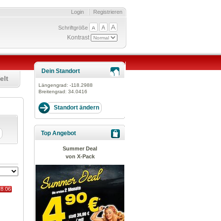
Login
Registrieren
Schriftgröße
Kontrast
Dein Standort
elt
Längengrad:
-118.2988
Breitengrad:
34.0416
Top Angebot
Summer Deal
von X-Pack
28.06