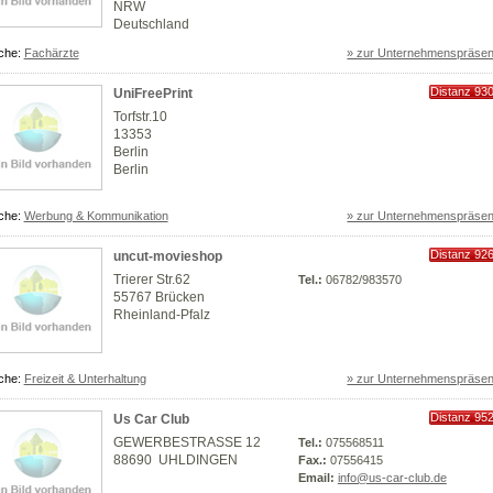
NRW
Deutschland
che:
Fachärzte
» zur Unternehmenspräsen
Distanz 93
UniFreePrint
km
Torfstr.10
13353
Berlin
Berlin
che:
Werbung & Kommunikation
» zur Unternehmenspräsen
Distanz 92
uncut-movieshop
km
Trierer Str.62
Tel.:
06782/983570
55767 Brücken
Rheinland-Pfalz
che:
Freizeit & Unterhaltung
» zur Unternehmenspräsen
Distanz 95
Us Car Club
km
GEWERBESTRASSE 12
Tel.:
075568511
88690 UHLDINGEN
Fax.:
07556415
Email:
info@us-car-club.de