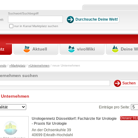
Suchwort/Suchbegriff
en
nur in Kanal Marktplatz suchen
atz
Aktuell
vivoWiki
Deine W
ondo
/
»Marktplatz
/
»Unternehmen
/ neue Unternehmen
ternehmen suchen
 Unternehmen
Einträge pro Seite:
Distanz 91
Urologennetz Düsseldorf: Fachärzte für Urologie
km
- Praxis für Urologie
An der Ochsenkuhle 39
40699 Erkrath-Hochdahl